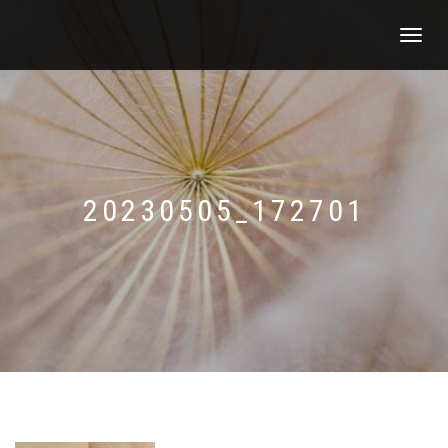
SCHAKEL
TUSSEN
MENU
20230505_172701